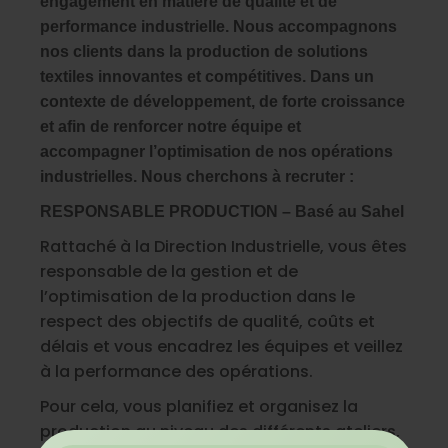
engagement en matière de qualité et de
performance industrielle. Nous accompagnons
nos clients dans la production de solutions
textiles innovantes et compétitives. Dans un
contexte de développement, de forte croissance
et afin de renforcer notre équipe et
accompagner l’optimisation de nos opérations
industrielles. Nous cherchons à recruter :
RESPONSABLE PRODUCTION – Basé au Sahel
Rattaché à la Direction Industrielle, vous êtes
responsable de la gestion et de
l’optimisation de la production dans le
respect des objectifs de qualité, coûts et
délais et vous encadrez les équipes et veillez
à la performance des opérations.
Pour cela, vous planifiez et organisez la
production au niveau des différents ateliers,