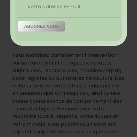
l’atelier de mécanique.
Vous êtes Technicien de terrain, vous
possédez une solide expérience en
mécanique de précision, d’au moins 10 ans,
idéalement acquise dans le secteur de la
confection textile.
Vous maîtrisez parfaitement l’intervention
sur un parc diversifié : piqueuses plates,
surjeteuses, recouvreuses, machines zigzag,
pose-agrafes ou automates de couture. Des
notions de base en électricité industrielle et
en pneumatique sont requises, ainsi qu’une
bonne connaissance du comportement des
tissus élastiques. Reconnu pour votre
réactivité face à l’urgence, votre rigueur et
votre minutie, vous possédez un excellent
esprit d’équipe et vous communiquez avec